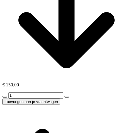
€
150,00
2
persoons
Toevoegen aan je vrachtwagen
bed
met
matras
aantal