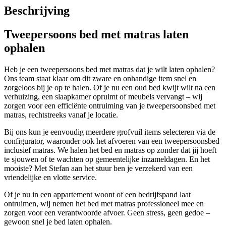
Beschrijving
Tweepersoons bed met matras laten
ophalen
Heb je een tweepersoons bed met matras dat je wilt laten ophalen?
Ons team staat klaar om dit zware en onhandige item snel en
zorgeloos bij je op te halen. Of je nu een oud bed kwijt wilt na een
verhuizing, een slaapkamer opruimt of meubels vervangt – wij
zorgen voor een efficiënte ontruiming van je tweepersoonsbed met
matras, rechtstreeks vanaf je locatie.
Bij ons kun je eenvoudig meerdere grofvuil items selecteren via de
configurator, waaronder ook het afvoeren van een tweepersoonsbed
inclusief matras. We halen het bed en matras op zonder dat jij hoeft
te sjouwen of te wachten op gemeentelijke inzameldagen. En het
mooiste? Met Stefan aan het stuur ben je verzekerd van een
vriendelijke en vlotte service.
Of je nu in een appartement woont of een bedrijfspand laat
ontruimen, wij nemen het bed met matras professioneel mee en
zorgen voor een verantwoorde afvoer. Geen stress, geen gedoe –
gewoon snel je bed laten ophalen.