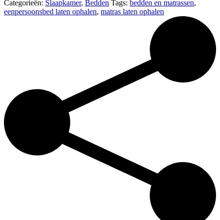
Categorieën:
Slaapkamer
,
Bedden
Tags:
bedden en matrassen
,
eenpersoonsbed laten ophalen
,
matras laten ophalen