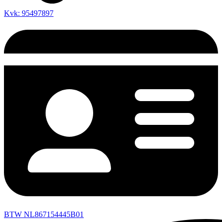
Kvk: 95497897
BTW NL867154445B01