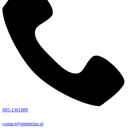
085-1301989
contact@metstefan.nl