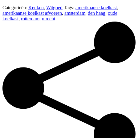
Categorieën:
Keuken
,
Witgoed
Tags:
amerikaanse koelkast
,
amerikaanse koelkast afvoeren
,
amsterdam
,
den haag
,
oude
koelkast
,
rotterdam
,
utrecht