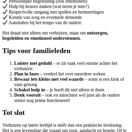
Persoonlijke begeleiding (ook emotioneel)
Hulp bij keuzes maken (wat neem je mee?)
Respectvolle omgang met spullen en herinneringen
Kennis van zorg en eventuele dementie
Aansluiten bij het tempo van de oudere
Het draait niet alleen om verhuizen, maar om
ontzorgen,
begeleiden en emotioneel ondersteunen
.
Tips voor familieleden
Luister met geduld
– er zit vaak veel emotie achter het
verhuizen
Plan in fases
– verdeel het over meerdere weken
Bewaar iets kleins met veel waarde
– soms is een klok of
vaas genoeg
Schakel hulp in
– je hoeft dit niet alleen te doen
Denk vooruit
– ook en misschien wel juist als de oudere
senior nog prima functioneert!
Tot slot
Verhuizen op latere leeftijd is méér dan een praktische beslissing.
Het is een levensfase die vraagt om zorg, aandacht en begrip. Of je