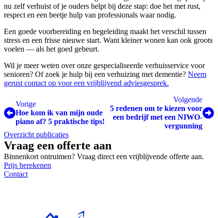
nu zelf verhuist of je ouders helpt bij deze stap: doe het met rust,
respect en een beetje hulp van professionals waar nodig.
Een goede voorbereiding en begeleiding maakt het verschil tussen
stress en een frisse nieuwe start. Want kleiner wonen kan ook groots
voelen — als het goed gebeurt.
Wil je meer weten over onze gespecialiseerde verhuisservice voor
senioren? Of zoek je hulp bij een verhuizing met dementie?
Neem
gerust contact op voor een vrijblijvend adviesgesprek.
Volgende
Vorige
5 redenen om te kiezen voor
Hoe kom ik van mijn oude
een bedrijf met een NIWO-
piano af? 5 praktische tips!
vergunning
Overzicht publicaties
Vraag een offerte aan
Binnenkort ontruimen? Vraag direct een vrijblijvende offerte aan.
Prijs berekenen
Contact