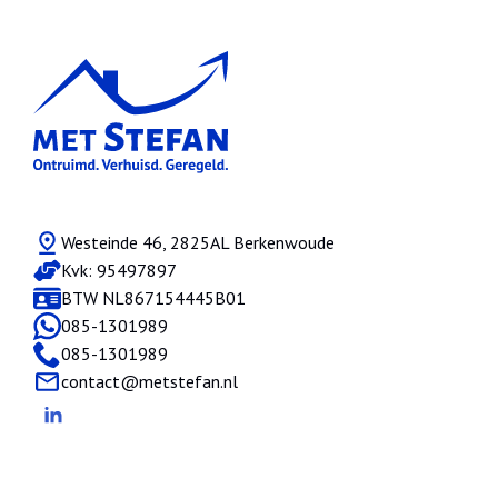
Westeinde 46, 2825AL Berkenwoude
Kvk: 95497897
BTW NL867154445B01
085-1301989
085-1301989
contact@metstefan.nl